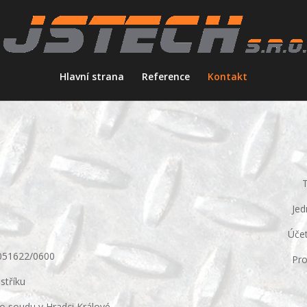
Hlavní strana
Reference
Kontakt
Jed
Účet
3051622/0600
Pr
stříku
o soudu v Hradci Králové