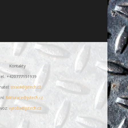
Kontakty
Tel.: +420777151939
natel:
strasil@jstech.cz
ní:
fakturace@jstech.cz
ovoz:
vyroba@jstech.cz