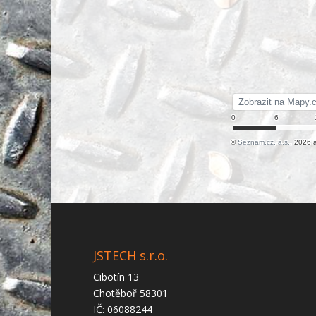
JSTECH s.r.o.
Cibotín 13
Chotěboř 58301
IČ: 06088244