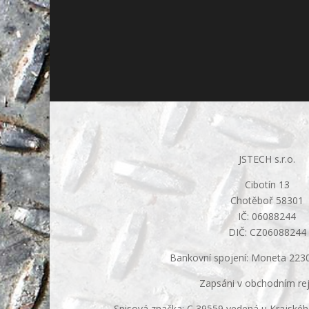
JSTECH s.r.o.
Cibotín 13
Chotěboř 58301
IČ: 06088244
DIČ: CZ06088244
Bankovní spojení: Moneta 22
Zapsáni v obchodním rej
Spisová značka: C 39559 vedená u Krajskéh