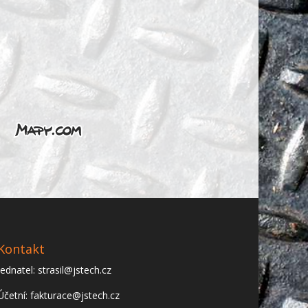
Kontakt
Jednatel: strasil@jstech.cz
Účetní: fakturace@jstech.cz